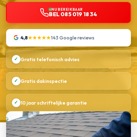
NU BEREIKBAAR
BEL 085 019 18 34
4,8
★★★★★
143 Google reviews
✓
Gratis telefonisch advies
✓
Gratis dakinspectie
✓
10 jaar schriftelijke garantie