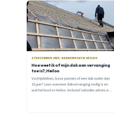
17 DECEMBER 2025 · DAKRENOVATIE HEILOO
Hoe weet ik of mijn dak aan vervanging
toe is?, Heiloo
Vochtplekken, losse pannen of een dak ouder dan
15 jaar? Lees wanneer dakvervanging nodig is en
wat het kost in Heiloo. Inclusief subsidie-advies en
seizoenstips.