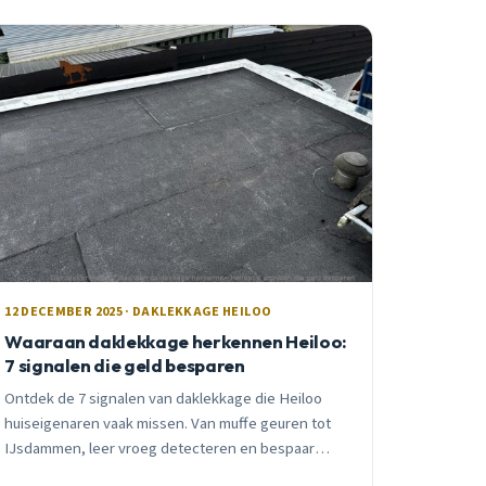
preventietips van een lokale dakdekker met 15 jaar
ervaring.
12 DECEMBER 2025 · DAKLEKKAGE HEILOO
Waaraan daklekkage herkennen Heiloo:
7 signalen die geld besparen
Ontdek de 7 signalen van daklekkage die Heiloo
huiseigenaren vaak missen. Van muffe geuren tot
IJsdammen, leer vroeg detecteren en bespaar
duizenden euro&#8217;s aan reparaties.