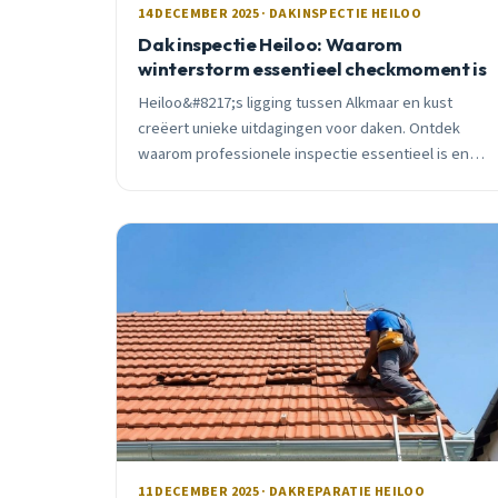
14 DECEMBER 2025 · DAKINSPECTIE HEILOO
Dak inspectie Heiloo: Waarom
winterstorm essentieel checkmoment is
Heiloo&#8217;s ligging tussen Alkmaar en kust
creëert unieke uitdagingen voor daken. Ontdek
waarom professionele inspectie essentieel is en
wat moderne technieken zoals thermografie
opsporen.
11 DECEMBER 2025 · DAKREPARATIE HEILOO