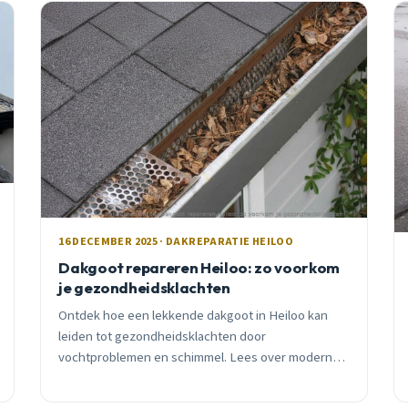
16 DECEMBER 2025 · DAKREPARATIE HEILOO
Dakgoot repareren Heiloo: zo voorkom
je gezondheidsklachten
Ontdek hoe een lekkende dakgoot in Heiloo kan
leiden tot gezondheidsklachten door
vochtproblemen en schimmel. Lees over moderne
reparatiemethoden zoals EPDM en krijg praktische
tips voor onderhoud.