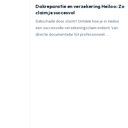
Dakreparatie en verzekering Heiloo: Zo
claim je succesvol
Dakschade door storm? Ontdek hoe je in Heiloo
een succesvolle verzekeringsclaim indient. Van
directe documentatie tot professioneel
inspectierapport, alles wat je moet weten voor een
vlekkeloze afhandeling.