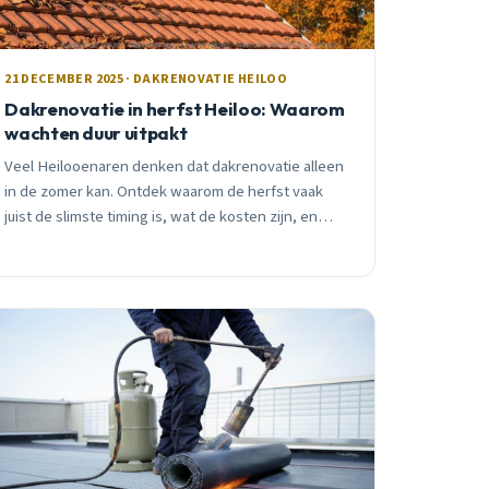
21 DECEMBER 2025 · DAKRENOVATIE HEILOO
Dakrenovatie in herfst Heiloo: Waarom
wachten duur uitpakt
Veel Heilooenaren denken dat dakrenovatie alleen
in de zomer kan. Ontdek waarom de herfst vaak
juist de slimste timing is, wat de kosten zijn, en
welke valkuilen je moet vermijden voor een
succesvolle renovatie.