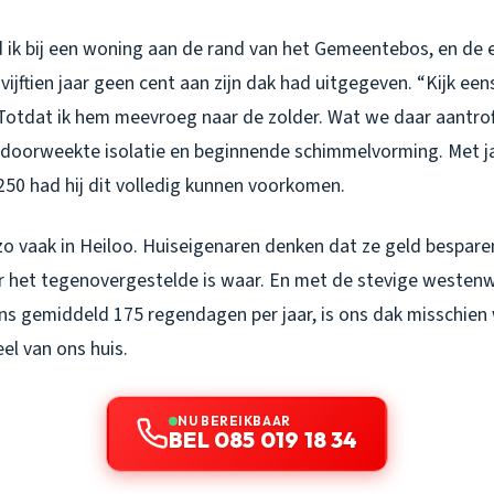
 ik bij een woning aan de rand van het Gemeentebos, en de 
l vijftien jaar geen cent aan zijn dak had uitgegeven. “Kijk ee
. Totdat ik hem meevroeg naar de zolder. Wat we daar aantro
doorweekte isolatie en beginnende schimmelvorming. Met ja
50 had hij dit volledig kunnen voorkomen.
n zo vaak in Heiloo. Huiseigenaren denken dat ze geld bespa
ar het tegenovergestelde is waar. En met de stevige westenw
ns gemiddeld 175 regendagen per jaar, is ons dak misschien 
l van ons huis.
NU BEREIKBAAR
BEL 085 019 18 34