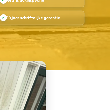
✓
Gratis dakinspectie
✓
10 jaar schriftelijke garantie