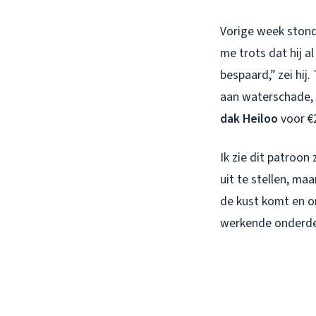
Vorige week stond
me trots dat hij a
bespaard,” zei hij
aan waterschade, 
dak Heiloo
voor €2
Ik zie dit patroo
uit te stellen, ma
de kust komt en o
werkende onderdee