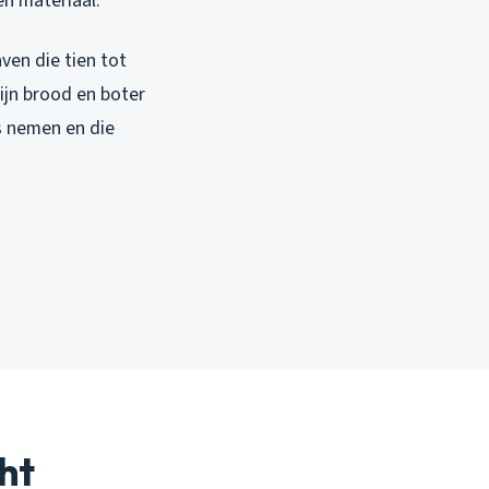
n materiaal.
ven die tien tot
ijn brood en boter
s nemen en die
ht