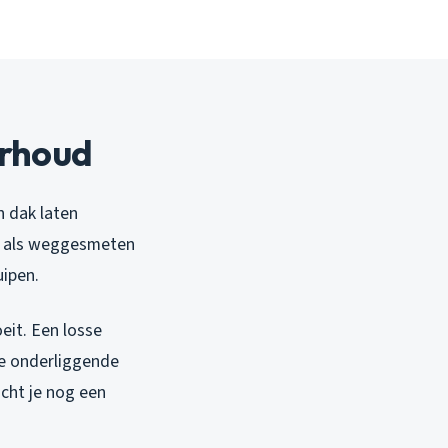
erhoud
n dak laten
elt als weggesmeten
uipen.
eit. Een losse
de onderliggende
acht je nog een