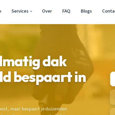
o
Services
Over
FAQ
Blogs
Conta
lmatig dak
d bespaart in
ost, maar bespaart je duizenden