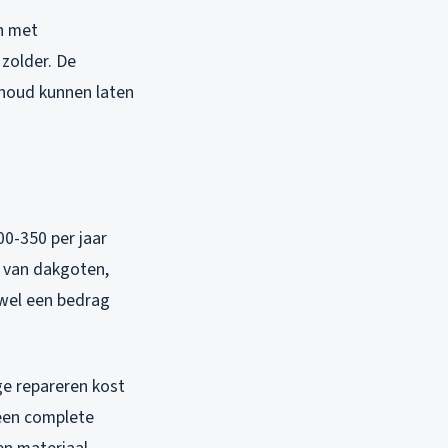
en met
 zolder. De
erhoud kunnen laten
0-350 per jaar
n van dakgoten,
 wel een bedrag
age repareren kost
 een complete