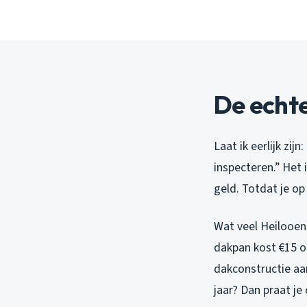
De echte
Laat ik eerlijk zi
inspecteren.” Het 
geld. Totdat je o
Wat veel Heilooena
dakpan kost €15 o
dakconstructie aan
jaar? Dan praat j