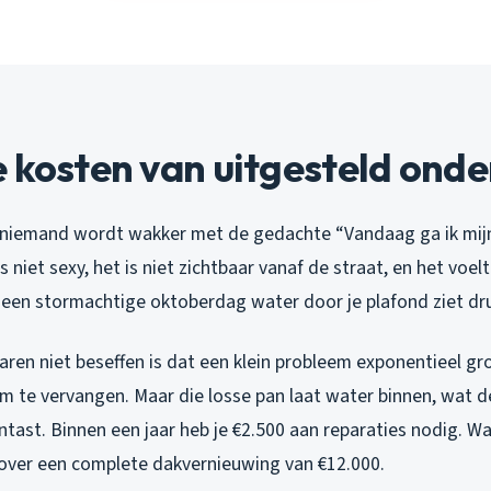
 kosten van uitgesteld ond
jn: niemand wordt wakker met de gedachte “Vandaag ga ik mij
is niet sexy, het is niet zichtbaar vanaf de straat, en het vo
p een stormachtige oktoberdag water door je plafond ziet dr
ren niet beseffen is dat een klein probleem exponentieel gro
m te vervangen. Maar die losse pan laat water binnen, wat 
tast. Binnen een jaar heb je €2.500 aan reparaties nodig. W
e over een complete dakvernieuwing van €12.000.