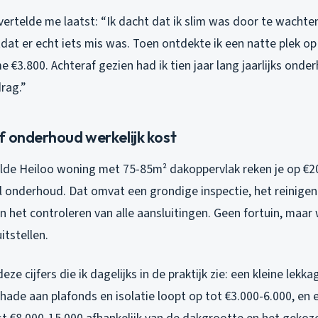
vertelde me laatst: “Ik dacht dat ik slim was door te wacht
at er echt iets mis was. Toen ontdekte ik een natte plek op
e €3.800. Achteraf gezien had ik tien jaar lang jaarlijks ond
rag.”
f onderhoud werkelijk kost
de Heiloo woning met 75-85m² dakoppervlak reken je op €20
l onderhoud. Dat omvat een grondige inspectie, het reinige
en het controleren van alle aansluitingen. Geen fortuin, maar
tstellen.
eze cijfers die ik dagelijks in de praktijk zie: een kleine lekk
hade aan plafonds en isolatie loopt op tot €3.000-6.000, en