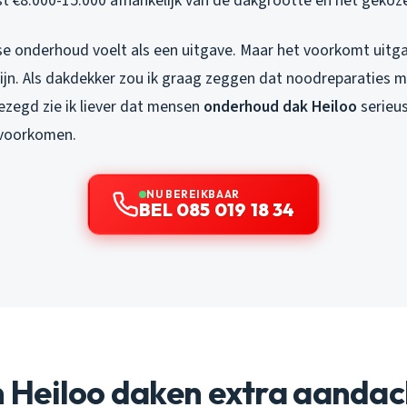
t €8.000-15.000 afhankelijk van de dakgrootte en het gekoze
jkse onderhoud voelt als een uitgave. Maar het voorkomt uitga
 zijn. Als dakdekker zou ik graag zeggen dat noodreparaties m
 gezegd zie ik liever dat mensen
onderhoud dak Heiloo
serieu
 voorkomen.
NU BEREIKBAAR
BEL 085 019 18 34
Heiloo daken extra aandac