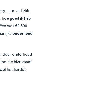
eigenaar vertelde
ns hoe goed ik heb
ffen was €8.500
arlijks
onderhoud
ren door onderhoud
ind die hier vanaf
wel het hardst