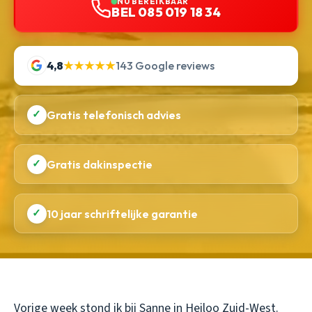
NU BEREIKBAAR
BEL 085 019 18 34
4,8
★★★★★
143 Google reviews
✓
Gratis telefonisch advies
✓
Gratis dakinspectie
✓
10 jaar schriftelijke garantie
Vorige week stond ik bij Sanne in Heiloo Zuid-West.