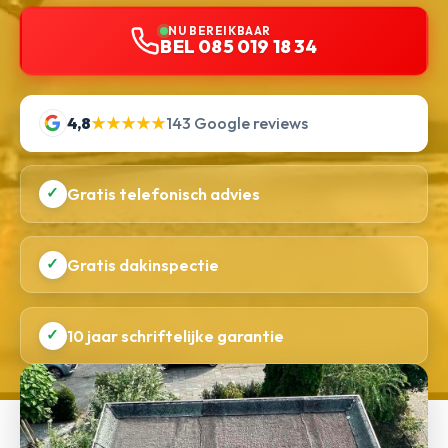
NU BEREIKBAAR
BEL 085 019 18 34
4,8
★★★★★
143 Google reviews
✓
Gratis telefonisch advies
✓
Gratis dakinspectie
✓
10 jaar schriftelijke garantie