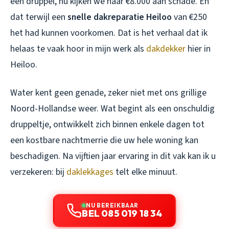
een druppel, nu kijken we naar €8.000 aan schade. En
dat terwijl een
snelle dakreparatie Heiloo
van €250
het had kunnen voorkomen. Dat is het verhaal dat ik
helaas te vaak hoor in mijn werk als
dakdekker
hier in
Heiloo.
Water kent geen genade, zeker niet met ons grillige
Noord-Hollandse weer. Wat begint als een onschuldig
druppeltje, ontwikkelt zich binnen enkele dagen tot
een kostbare nachtmerrie die uw hele woning kan
beschadigen. Na vijftien jaar ervaring in dit vak kan ik u
verzekeren: bij
daklekkages
telt elke minuut.
NU BEREIKBAAR
BEL 085 019 18 34