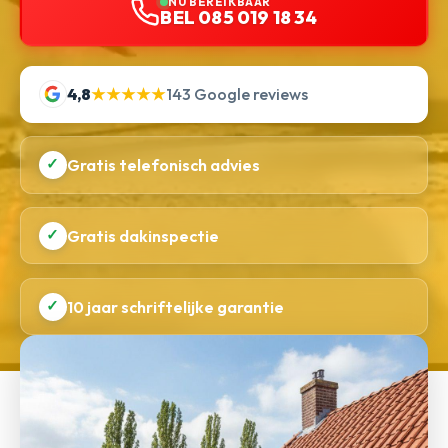
NU BEREIKBAAR
BEL 085 019 18 34
4,8
★★★★★
143 Google reviews
✓
Gratis telefonisch advies
✓
Gratis dakinspectie
✓
10 jaar schriftelijke garantie