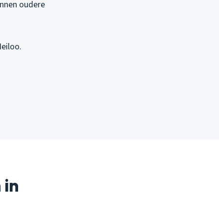
unnen oudere
eiloo.
 in