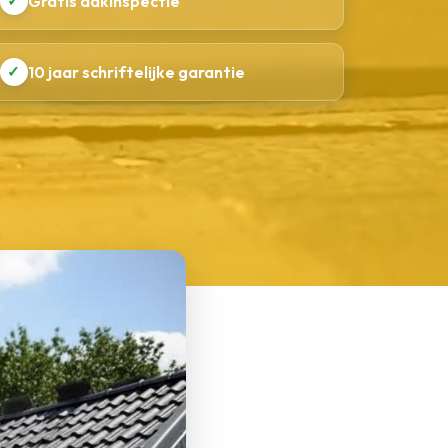
✓
Gratis dakinspectie
✓
10 jaar schriftelijke garantie