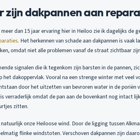
 zijn dakpannen aan repara
meer dan 15 jaar ervaring hier in Heiloo zie ik dagelijks de 
paraties
. Het herkennen van schade aan dakpannen is vaak la
en, omdat niet alle problemen vanaf de straat zichtbaar zijn
nde signalen die ik tegenkom zijn barsten in de pannen, zi
p het dakoppervlak. Vooral na een strenge winter met veel vo
ntstaan door het uitzetten van bevroren water in de poriën 
s verraderlijk omdat de pan aan de bovenkant nog intact lijkt
rtjes zitten.
natuurlijk onze Heiloose wind. Door de ligging tussen Alkma
egelmatig flinke windstoten. Verschoven dakpannen zijn daar