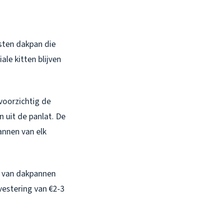
rsten dakpan die
ale kitten blijven
 voorzichtig de
 uit de panlat. De
annen van elk
en van dakpannen
vestering van €2-3