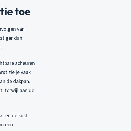
tie toe
gevolgen van
stiger dan
.
chtbare scheuren
rst zie je vaak
van de dakpan.
, terwijl aan de
ar en de kust
om een