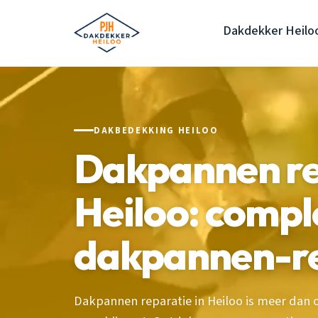
Dakdekker Heilo
DAKBEDEKKING HEILOO
Dakpannen re
Heiloo: compl
dakpannen-r
Dakpannen reparatie in Heiloo is meer dan