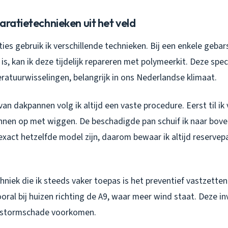
aratietechnieken uit het veld
ties gebruik ik verschillende technieken. Bij een enkele geba
 is, kan ik deze tijdelijk repareren met polymeerkit. Deze speci
eratuurwisselingen, belangrijk in ons Nederlandse klimaat.
van dakpannen volg ik altijd een vaste procedure. Eerst til ik
nen op met wiggen. De beschadigde pan schuif ik naar boven
xact hetzelfde model zijn, daarom bewaar ik altijd reservep
hniek die ik steeds vaker toepas is het preventief vastzett
oral bij huizen richting de A9, waar meer wind staat. Deze in
e stormschade voorkomen.