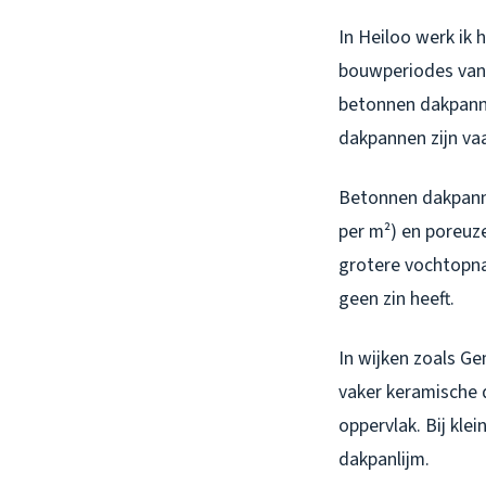
In Heiloo werk ik
bouwperiodes van o
betonnen dakpann
dakpannen zijn va
Betonnen dakpanne
per m²) en poreuz
grotere vochtopna
geen zin heeft.
In wijken zoals G
vaker keramische 
oppervlak. Bij klei
dakpanlijm.