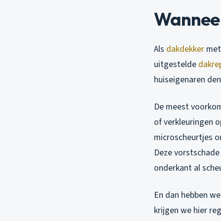
Wanneer
Als
dakdekker
met 
uitgestelde
dakre
huiseigenaren denk
De meest voorkome
of verkleuringen o
microscheurtjes o
Deze vorstschade i
onderkant al scheu
En dan hebben we 
krijgen we hier r