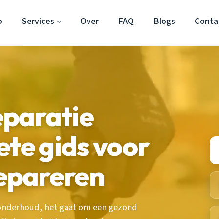
o
Services
Over
FAQ
Blogs
Conta
paratie
ete gids voor
epareren
 onderhoud, het gaat om een gezond