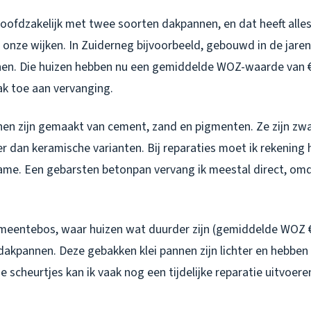
 hoofdzakelijk met twee soorten dakpannen, en dat heeft all
nze wijken. In Zuiderneg bijvoorbeeld, gebouwd in de jaren ’
en. Die huizen hebben nu een gemiddelde WOZ-waarde van 
ak toe aan vervanging.
n zijn gemaakt van cement, zand en pigmenten. Ze zijn zwa
er dan keramische varianten. Bij reparaties moet ik rekenin
me. Een gebarsten betonpan vervang ik meestal direct, omd
emeentebos, waar huizen wat duurder zijn (gemiddelde WOZ €6
dakpannen. Deze gebakken klei pannen zijn lichter en hebben
ne scheurtjes kan ik vaak nog een tijdelijke reparatie uitvoer