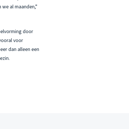
n we al maanden,”
mmelvorming door
vooral voor
eer dan alleen een
ezin.