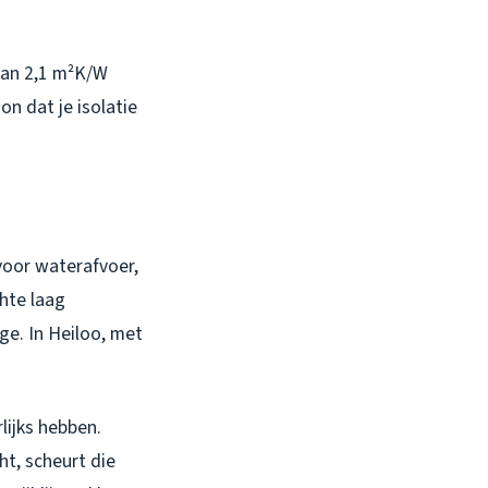
van 2,1 m²K/W
n dat je isolatie
 voor waterafvoer,
chte laag
ge. In Heiloo, met
lijks hebben.
ht, scheurt die