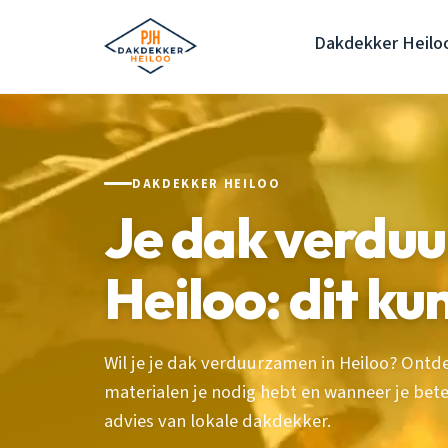
Dakdekker Heilo
DAKDEKKER HEILOO
Je dak verdu
Heiloo: dit kun
Wil je je dak verduurzamen in Heiloo? Ontde
materialen je nodig hebt en wanneer je beter
advies van lokale dakdekker.