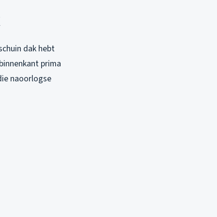
k
 schuin dak hebt
 binnenkant prima
 die naoorlogse