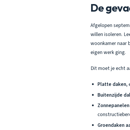
De gevaa
Afgelopen septembe
willen isoleren. L
woonkamer naar bi
eigen werk ging.
Dit moet je echt a
Platte daken
,
Buitenzijde da
Zonnepanelen 
constructiebe
Groendaken a