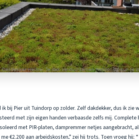
ik bij Pier uit Tuindorp op zolder. Zelf dakdekker, dus ik zie
steerd met zijn eigen handen verbaasde zelfs mij. Complete 
eïsoleerd met PIR-platen, dampremmer netjes aangebracht, al
me €2.200 aan arbeidskosten,” zei hij trots. Toen vroeg hij: 