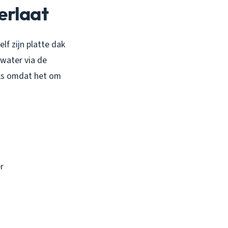
verlaat
lf zijn platte dak
 water via de
iks omdat het om
r