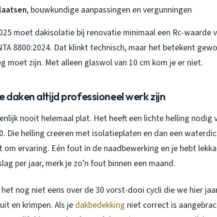
laatsen
, bouwkundige aanpassingen en vergunningen
025 moet dakisolatie bij renovatie minimaal een Rc-waarde 
TA 8800:2024. Dat klinkt technisch, maar het betekent gewoo
 moet zijn. Met alleen glaswol van 10 cm kom je er niet.
daken altijd professioneel werk zijn
genlijk nooit helemaal plat. Het heeft een lichte helling nodig
80. Die helling creëren met isolatieplaten en dan een waterdi
 om ervaring. Eén fout in de naadbewerking en je hebt lekka
ag per jaar, merk je zo’n fout binnen een maand.
et nog niet eens over de 30 vorst-dooi cycli die we hier jaar
uit en krimpen. Als je
dakbedekking
niet correct is aangebrac