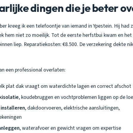
rlijke dingen die je beter o
r kreeg ik een telefoontje van iemand in Ypestein. Hij had ze
eek hem niet zo moeilijk. Tot de eerste herfstbui kwam en het
nnen liep. Reparatiekosten: €8.500. De verzekering dekte n
an een professional overlaten:
 elk plat dak vraagt om waterdichte lagen en correct afschot
kisolatie
, koudebruggen en vochtproblemen liggen op de loe
installeren
, dakdoorvoeren, elektrische aansluitingen,
rekeningen
anleggen
, waterafvoer en gewicht vragen om expertise